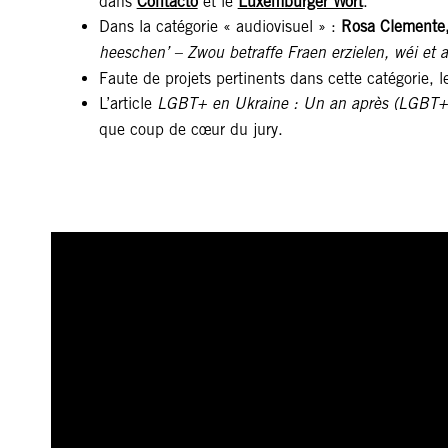
dans
Contacto
et le
Luxemburger Wort
.
Dans la catégorie « audiovisuel » :
Rosa Clemente,
heeschen’ – Zwou betraffe Fraen erzielen, wéi et 
Faute de projets pertinents dans cette catégorie, l
L’article
LGBT+ en Ukraine : Un an après (LGBT+ i
que coup de cœur du jury.