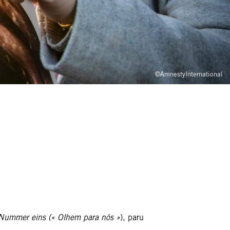
©AmnestyInternational
Nummer eins (« Olhem para nós »
), paru