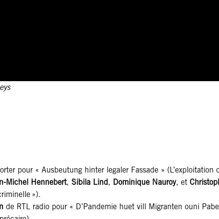
eys
rter pour « Ausbeutung hinter legaler Fassade » (L’exploitation d
n-Michel Hennebert
,
Sibila Lind
,
Dominique Nauroy
, et
Christop
riminelle »).
n
de RTL radio pour « D’Pandemie huet vill Migranten ouni Pabe
récaire).