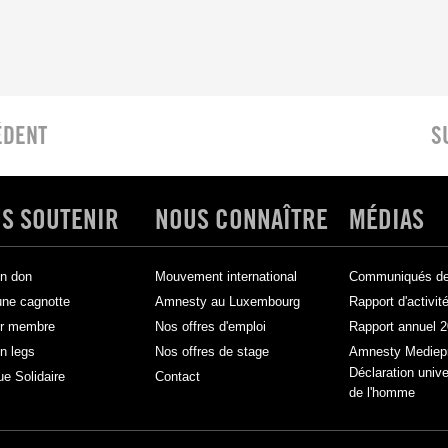
ÉDENT
S
S SOUTENIR
NOUS CONNAÎTRE
MÉDIAS
un don
Mouvement international
Communiqués de 
une cagnotte
Amnesty au Luxembourg
Rapport d'activit
ir membre
Nos offres d'emploi
Rapport annuel 
un legs
Nos offres de stage
Amnesty Mediep
Déclaration unive
ue Solidaire
Contact
de l'homme