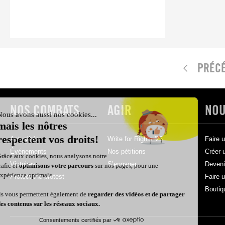
PRÉC
NOS COMBATS
AGIR
NOU
Actualités
Write for Rights '25
Faire 
Événements
Nos pétitions
Créer 
Victoires
S’engager
Deven
Protect the protest
Faire 
Boutiq