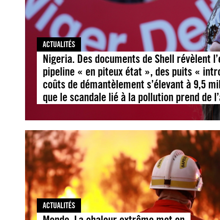
ACTUALITÉS
Nigeria. Des documents de Shell révèlent l’
pipeline « en piteux état », des puits « int
coûts de démantèlement s’élevant à 9,5 mil
que le scandale lié à la pollution prend de 
ACTUALITÉS
Monde. La chaleur extrême met en