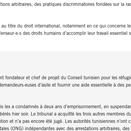
ions arbitraires, des pratiques discriminatoires fondées sur la r
au titre du droit international, notamment en ce qui concerne les 
fenseur·e·s des droits humains d’accomplir leur travail essentiel s
 fondateur et chef de projet du Conseil tunisien pour les réfug
emandeurs·euses d’asile et fournir une aide essentielle à des per
is les a condamnés à deux ans d’emprisonnement, en suspendant l
libérés hier soir. Le tribunal a acquitté les trois autres membre
on et n’a pas encore été jugé. Les autorités tunisiennes n’ont ces
ales (ONG) indépendantes avec des arrestations arbitraires, des 