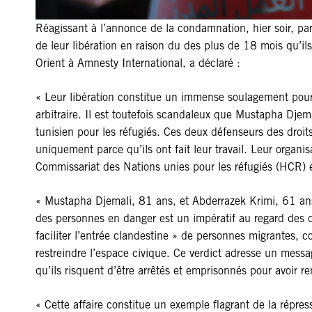
Réagissant à l’annonce de la condamnation, hier soir, pa
de leur libération en raison du des plus de 18 mois qu’ils
Orient à Amnesty International, a déclaré :
« Leur libération constitue un immense soulagement pour 
arbitraire. Il est toutefois scandaleux que Mustapha Djem
tunisien pour les réfugiés. Ces deux défenseurs des droi
uniquement parce qu’ils ont fait leur travail. Leur organ
Commissariat des Nations unies pour les réfugiés (HCR) et
« Mustapha Djemali, 81 ans, et Abderrazek Krimi, 61 ans, 
des personnes en danger est un impératif au regard des d
faciliter l’entrée clandestine » de personnes migrantes, con
restreindre l’espace civique. Ce verdict adresse un messag
qu’ils risquent d’être arrêtés et emprisonnés pour avoir r
« Cette affaire constitue un exemple flagrant de la répres