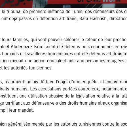
r le tribunal de première instance de Tunis, des défenseurs des 
 ont déjà passés en détention arbitraire, Sara Hashash, directric
leurs familles, qui vont pouvoir célébrer le retour de leur proch
ali et Abderrazek Krimi aient été détenus puis condamnés en rais
ts humains et travailleurs humanitaires ont été détenus arbitrai
isation menait une action cruciale d’aide aux personnes réfugiées
 les autorités tunisiennes.
n’auraient jamais dû faire l’objet d’une enquête, et encore moin
roits humains. Les accusations portées contre eux, notamment ce
stituent une utilisation abusive de la législation relative à la lu
e terrifiant aux défenseur·e·s des droits humains et aux organisat
empli leur mandat.
sion généralisée menée par les autorités tunisiennes contre la soci