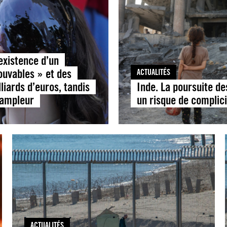
existence d’un
rouvables » et des
ACTUALITÉS
liards d’euros, tandis
Inde. La poursuite de
l’ampleur
un risque de complic
ACTUALITÉS