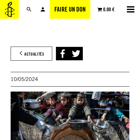
Aller
FAIRE UN DON
0.00 €
au
contenu
ACTUALITÉS
10/05/2024
Anad
via
Getty