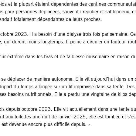
ds et la plupart étaient dépendantes des cantines communautaire
ps pour personnes déplacées, souvent irrégulier et sablonneux, em
rendait totalement dépendantes de leurs proches.
obre 2023. Il a besoin d’une dialyse trois fois par semaine. Cep
e, qui durent moins longtemps. Il peine à circuler en fauteuil ro
deur extrême dans les bras et de faiblesse musculaire en raison du
 se déplacer de manière autonome. Elle vit aujourd’hui dans un
plupart du temps allongée sur un lit improvisé dans sa tente. De
s ses besoins nutritionnels. Elle a perdu une vingtaine de kilos d
 fois depuis octobre 2023. Elle vit actuellement dans une tente
llant aux toilettes une nuit de janvier 2025, elle est tombée et s’e
 est devenue encore plus difficile depuis. »