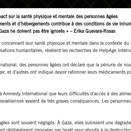
pact sur la santé physique et mentale des personnes âgées
aments et d’hébergements contribue à des conditions de vie inhu
 Gaza ne doivent pas être ignorés » – Erika Guevara-Rosas
 concernant leur santé physique et mentale dans le contexte du 
nisations humanitaires, révèlent les recherches de HelpAge Intern
national, des personnes âgées ont déclaré que la pénurie de nou
er, et d’autres ont indiqué devoir rationner leurs médicaments p
 Amnesty International que leurs difficultés d’accès à des alime
israéliennes avaient de très graves conséquences. Les personnes i
âgées sont souvent négligés. À Gaza, elles subissent une dégrada
ont délibérément imposées par Israël pour aboutir à la destructio