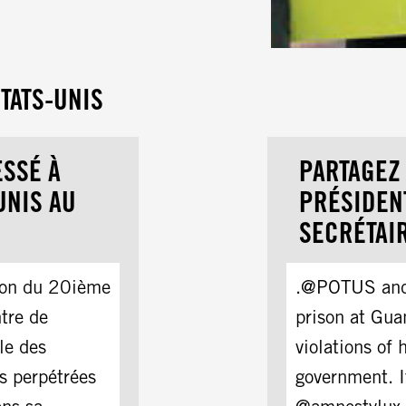
TATS-UNIS
ESSÉ À
PARTAGEZ
UNIS AU
PRÉSIDENT
SECRÉTAIR
on du 20ième
.@POTUS and 
ntre de
prison at Gua
le des
violations of
s perpétrées
government. I