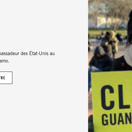
bassadeur des État-Unis au
namo.
TRE