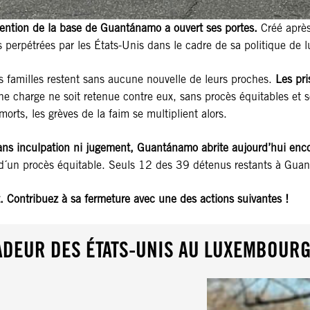
ention de la base de Guantánamo a ouvert ses portes.
Créé après
perpétrées par les États-Unis dans le cadre de sa politique de lu
rs familles restent sans aucune nouvelle de leurs proches.
Les pri
 charge ne soit retenue contre eux, sans procès équitables et sou
morts, les grèves de la faim se multiplient alors.
sans inculpation ni jugement, Guantánamo abrite aujourd’hui e
s d´un procès équitable. Seuls 12 des 39 détenus restants à Gua
t. Contribuez à sa fermeture avec une des actions suivantes !
ADEUR DES ÉTATS-UNIS AU LUXEMBOUR