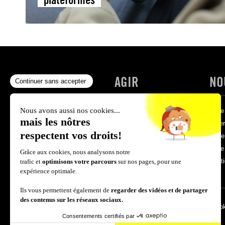
NOS COMBATS
AGIR
NO
Actualités
Write for Rights '25
Faire
Événements
Nos pétitions
Créer
Victoires
S’engager
Deve
Protect the protest
Faire
Bouti
Mentions légales
Politique de confidentialité
Politique des coo
Conditions générales de vente