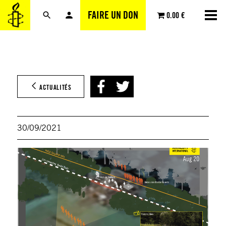
Aller
FAIRE UN DON
0.00 €
au
contenu
ACTUALITÉS
30/09/2021
© Am
Inter