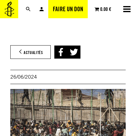
Aller
FAIRE UN DON
0.00 €
au
contenu
ACTUALITÉS
26/06/2024
© Jav
Berna
/ AP /
Alam