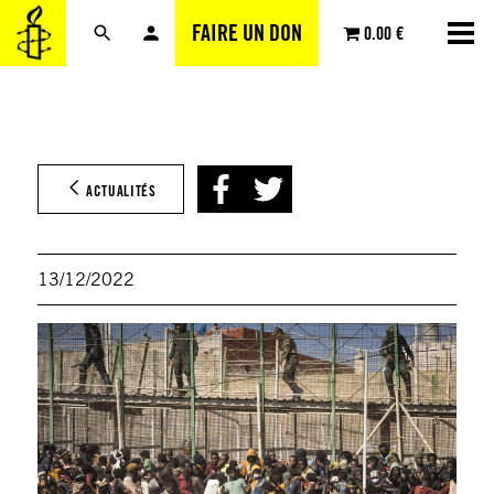
Aller
FAIRE UN DON
0.00 €
au
contenu
ACTUALITÉS
13/12/2022
© Jav
Berna