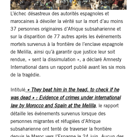
L’échec désastreux des autorités espagnoles et
marocaines à dévoiler la vérité sur la mort d’au moins
37 personnes originaires d’Afrique subsaharienne et
sur la disparition de 77 autres après les événements
mortels survenus à la frontière de l’enclave espagnole
de Melilla, ainsi qu’à garantir que justice leur soit
rendue, « sent la dissimulation », a déclaré Amnesty
International dans un rapport publié avant les six mois
de la tragédie.
Intitulé
« They beat him in the head, to check if he
was dead » : Evidence of crimes under international
law by Morocco and Spain at the Melilla
, le rapport
détaille les événements survenus lorsque des
personnes migrantes et réfugiées d’Afrique
subsaharienne ont tenté de traverser la frontière
depuis le Maroc vers l’Espagne le 24 juin. Aucun des