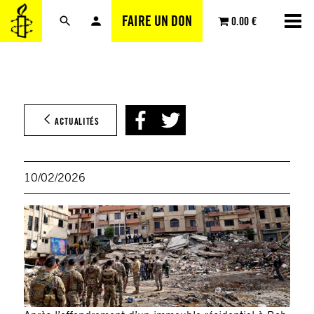
Aller
FAIRE UN DON
0.00 €
au
contenu
ACTUALITÉS
10/02/2026
©Anw
AMRO
AFP v
Getty
Imag