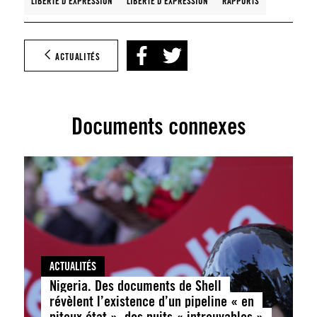
LIBERTÉ D'EXPRESSION
LIBERTÉ D’EXPRESSION
RAPPORTS
ACTUALITÉS
Documents connexes
ACTUALITÉS
Nigeria. Des documents de Shell
révèlent l’existence d’un pipeline « en
piteux état », des puits « introuvables »