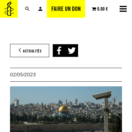
Aller
FAIRE UN DON
0.00 €
au
contenu
ACTUALITÉS
02/05/2023
©Nur
via G
Imag