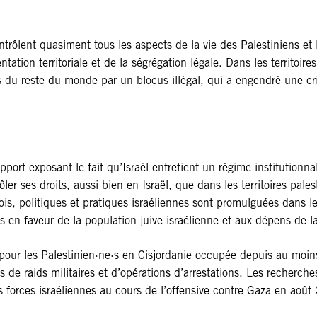
ontrôlent quasiment tous les aspects de la vie des Palestiniens e
tation territoriale et de la ségrégation légale. Dans les territoir
s du reste du monde par un blocus illégal, qui a engendré une cr
port exposant le fait qu’Israël entretient un régime institutionn
ôler ses droits, aussi bien en Israël, que dans les territoires pale
 lois, politiques et pratiques israéliennes sont promulguées dans
ces en faveur de la population juive israélienne et aux dépens de l
pour les Palestinien·ne·s en Cisjordanie occupée depuis au moin
 de raids militaires et d’opérations d’arrestations. Les recherc
es forces israéliennes au cours de l’offensive contre Gaza en août 