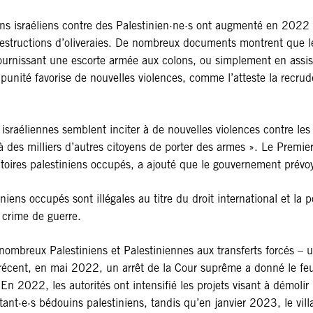
lons israéliens contre des Palestinien·ne·s ont augmenté en 2022
structions d’oliveraies. De nombreux documents montrent que les 
 fournissant une escorte armée aux colons, ou simplement en assis
’impunité favorise de nouvelles violences, comme l’atteste la recr
israéliennes semblent inciter à de nouvelles violences contre les
 à des milliers d’autres citoyens de porter des armes ». Le Prem
itoires palestiniens occupés, a ajouté que le gouvernement prévoya
iniens occupés sont illégales au titre du droit international et la 
n crime de guerre.
ombreux Palestiniens et Palestiniennes aux transferts forcés – u
ent, en mai 2022, un arrêt de la Cour suprême a donné le feu v
En 2022, les autorités ont intensifié les projets visant à démolir
nt·e·s bédouins palestiniens, tandis qu’en janvier 2023, le vil