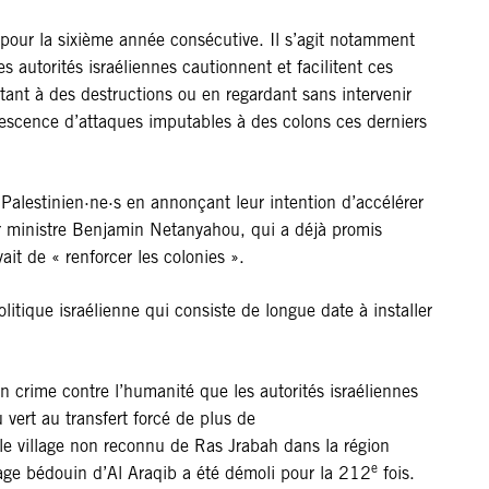
 pour la sixième année consécutive. Il s’agit notamment
autorités israéliennes cautionnent et facilitent ces
tant à des destructions ou en regardant sans intervenir
udescence d’attaques imputables à des colons ces derniers
 Palestinien·ne·s en annonçant leur intention d’accélérer
ier ministre Benjamin Netanyahou, qui a déjà promis
it de « renforcer les colonies ».
politique israélienne qui consiste de longue date à installer
n crime contre l’humanité que les autorités israéliennes
ert au transfert forcé de plus de
 le village non reconnu de Ras Jrabah dans la région
e
lage bédouin d’Al Araqib a été démoli pour la 212
fois.