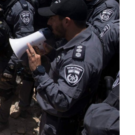
©Oren
Ziv