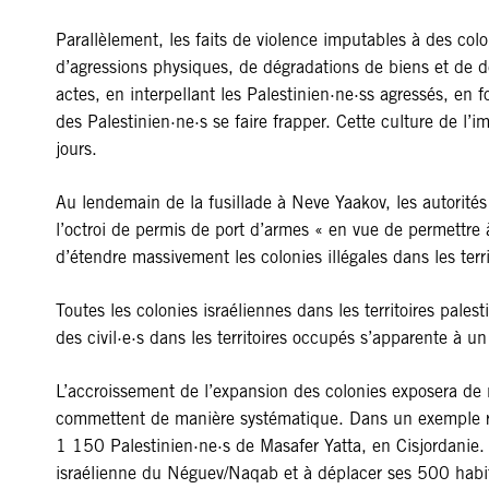
Parallèlement, les faits de violence imputables à des co
d’agressions physiques, de dégradations de biens et de de
actes, en interpellant les Palestinien·ne·ss agressés, en
des Palestinien·ne·s se faire frapper. Cette culture de l
jours.
Au lendemain de la fusillade à Neve Yaakov, les autorités 
l’octroi de permis de port d’armes « en vue de permettre
d’étendre massivement les colonies illégales dans les terr
Toutes les colonies israéliennes dans les territoires palest
des civil·e·s dans les territoires occupés s’apparente à u
L’accroissement de l’expansion des colonies exposera de n
commettent de manière systématique. Dans un exemple réc
1 150 Palestinien·ne·s de Masafer Yatta, en Cisjordanie. 
israélienne du Néguev/Naqab et à déplacer ses 500 habita