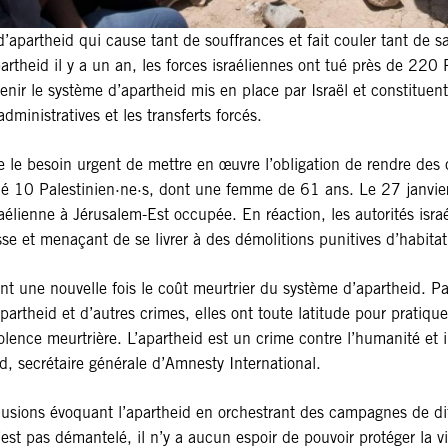
d’apartheid qui cause tant de souffrances et fait couler tant de s
theid il y a un an, les forces israéliennes ont tué près de 220 
enir le système d’apartheid mis en place par Israël et constitue
dministratives et les transferts forcés.
e le besoin urgent de mettre en œuvre l’obligation de rendre des 
é 10 Palestinien·ne·s, dont une femme de 61 ans. Le 27 janvier, s
élienne à Jérusalem-Est occupée. En réaction, les autorités israél
se et menaçant de se livrer à des démolitions punitives d’habitat
ent une nouvelle fois le coût meurtrier du système d’apartheid. 
rtheid et d’autres crimes, elles ont toute latitude pour pratiquer
olence meurtrière. L’apartheid est un crime contre l’humanité et i
, secrétaire générale d’Amnesty International.
nclusions évoquant l’apartheid en orchestrant des campagnes de d
est pas démantelé, il n’y a aucun espoir de pouvoir protéger la vi