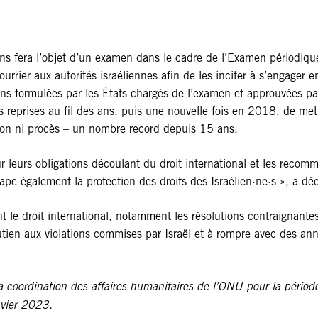
ns fera l’objet d’un examen dans le cadre de l’Examen périodique
rier aux autorités israéliennes afin de les inciter à s’engager e
ns formulées par les États chargés de l’examen et approuvées pa
reprises au fil des ans, puis une nouvelle fois en 2018, de mettre
ion ni procès – un nombre record depuis 15 ans.
ur leurs obligations découlant du droit international et les rec
ape également la protection des droits des Israélien·ne·s », a dé
 le droit international, notamment les résolutions contraignante
outien aux violations commises par Israël et à rompre avec des 
a coordination des affaires humanitaires de l’ONU pour la pério
nvier 2023.