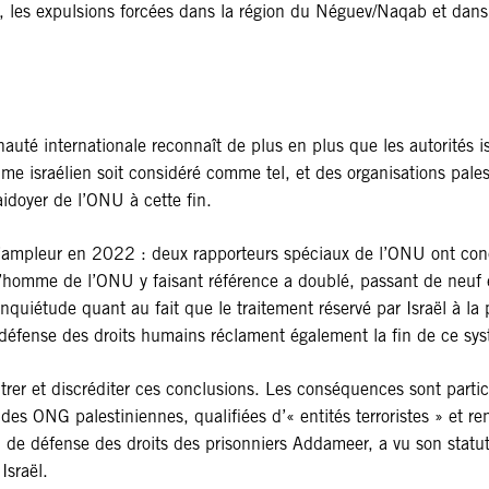
d, les expulsions forcées dans la région du Néguev/Naqab et dans 
auté internationale reconnaît de plus en plus que les autorités i
e israélien soit considéré comme tel, et des organisations pale
idoyer de l’ONU à cette fin.
l’ampleur en 2022 : deux rapporteurs spéciaux de l’ONU ont conc
 l’homme de l’ONU y faisant référence a doublé, passant de neu
uiétude quant au fait que le traitement réservé par Israël à la 
de défense des droits humains réclament également la fin de ce 
trer et discréditer ces conclusions. Les conséquences sont partic
des ONG palestiniennes, qualifiées d’« entités terroristes » et re
 de défense des droits des prisonniers Addameer, a vu son statut 
Israël.