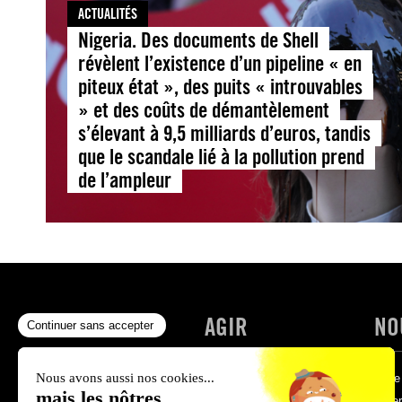
ACTUALITÉS
Nigeria. Des documents de Shell
révèlent l’existence d’un pipeline « en
piteux état », des puits « introuvables
» et des coûts de démantèlement
s’élevant à 9,5 milliards d’euros, tandis
que le scandale lié à la pollution prend
de l’ampleur
NOS COMBATS
AGIR
NO
Actualités
Write for Rights '25
Faire
Événements
Nos pétitions
Créer