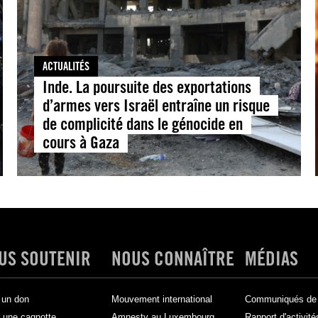
ACTUALITÉS
Inde. La poursuite des exportations
d’armes vers Israël entraîne un risque
de complicité dans le génocide en
cours à Gaza
US SOUTENIR
NOUS CONNAÎTRE
MÉDIAS
 un don
Mouvement international
Communiqués de 
 une cagnotte
Amnesty au Luxembourg
Rapport d'activité