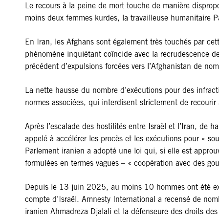
Le recours à la peine de mort touche de manière disprop
moins deux femmes kurdes, la travailleuse humanitaire Pa
En Iran, les Afghans sont également très touchés par ce
phénomène inquiétant coïncide avec la recrudescence des 
précédent d’expulsions forcées vers l’Afghanistan de nom
La nette hausse du nombre d’exécutions pour des infractio
normes associées, qui interdisent strictement de recourir 
Après l’escalade des hostilités entre Israël et l’Iran, d
appelé à accélérer les procès et les exécutions pour « sou
Parlement iranien a adopté une loi qui, si elle est approuv
formulées en termes vagues – « coopération avec des go
Depuis le 13 juin 2025, au moins 10 hommes ont été exéc
compte d’Israël. Amnesty International a recensé de nomb
iranien Ahmadreza Djalali et la défenseure des droits d