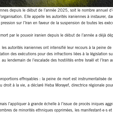
onnes depuis le début de l’année 2025, soit le nombre annuel d’
organisation. Elle appelle les autorités iraniennes à instaurer, 
 pression sur l’Iran en faveur de la suspension de toutes les exéc
rt par le pouvoir iranien depuis le début de l’année a déjà dépa
es autorités iraniennes ont intensifié leur recours à la peine d
ion des exécutions pour des infractions liées à la législation sur
u lendemain de l’escalade des hostilités entre Israël et l’Iran au
roportions effroyables : la peine de mort est instrumentalisée de
au droit à la vie, a déclaré Heba Morayef, directrice régionale p
ais l’appliquer à grande échelle à l’issue de procès iniques aggr
s membres de minorités ethniques opprimées, les manifestant·e·s 