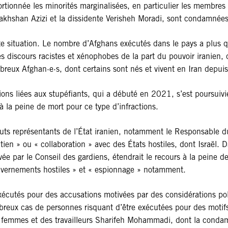
ortionnée les minorités marginalisées, en particulier les membr
khshan Azizi et la dissidente Verisheh Moradi, sont condamnées 
tte situation. Le nombre d’Afghans exécutés dans le pays a plu
discours racistes et xénophobes de la part du pouvoir iranien, 
breux Afghan·e·s, dont certains sont nés et vivent en Iran depui
ns liées aux stupéfiants, qui a débuté en 2021, s’est poursuivie 
à la peine de mort pour ce type d’infractions.
e hauts représentants de l’État iranien, notamment le Responsable 
tien » ou « collaboration » avec des États hostiles, dont Israël.
ée par le Conseil des gardiens, étendrait le recours à la peine de 
uvernements hostiles » et « espionnage » notamment.
utés pour des accusations motivées par des considérations poli
reux cas de personnes risquant d’être exécutées pour des motifs 
es femmes et des travailleurs Sharifeh Mohammadi, dont la conda