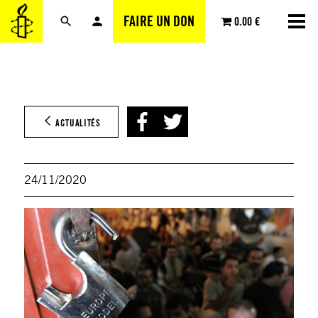
Aller
FAIRE UN DON
0.00 €
au
contenu
ACTUALITÉS
24/11/2020
@ AP
Photo
Mizb