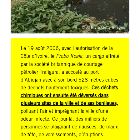
© AFP via Getty Images
Le 19 août 2006, avec l’autorisation de la
Côte d’Ivoire, le
Probo Koala
, un cargo affrété
par la société britannique de courtage
pétrolier Trafigura, a accosté au port
d’Abidjan avec à son bord 528 mètres cubes
de déchets hautement toxiques.
Ces déchets
chimiques ont ensuite été déversés dans
plusieurs sites de la ville et de ses banlieues,
polluant l’air et imprégnant la ville d’une
odeur infecte. Ce jour-là, des milliers de
personnes se plaignant de nausées, de maux
de tête, de vomissements, d’éruptions