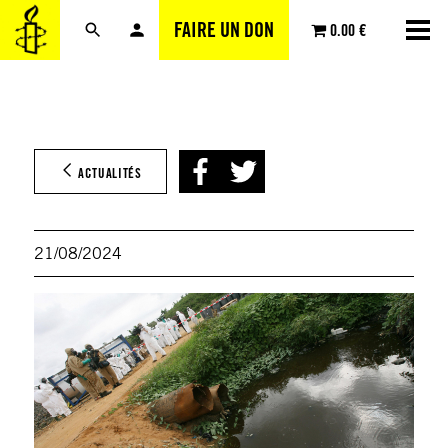
Aller
FAIRE UN DON
0.00 €
au
contenu
ACTUALITÉS
21/08/2024
© AF
via
Getty
Imag