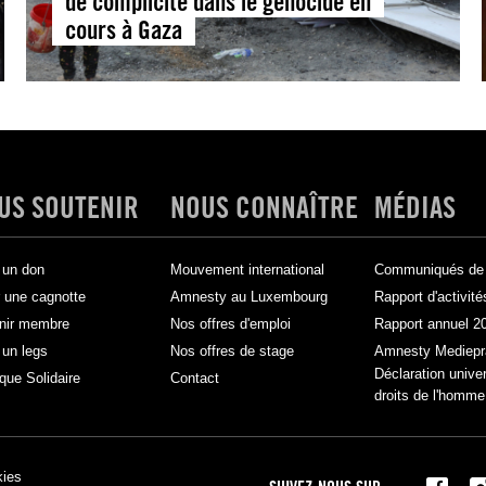
de complicité dans le génocide en
cours à Gaza
US SOUTENIR
NOUS CONNAÎTRE
MÉDIAS
 un don
Mouvement international
Communiqués de 
 une cagnotte
Amnesty au Luxembourg
Rapport d'activité
nir membre
Nos offres d'emploi
Rapport annuel 2
 un legs
Nos offres de stage
Amnesty Mediepr
Déclaration unive
que Solidaire
Contact
droits de l'homme
kies