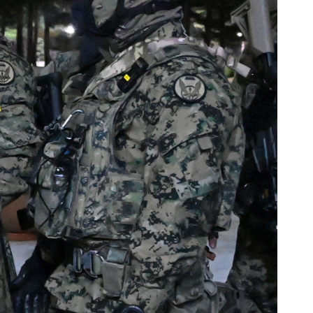
©
JUNG
YEON-
JE/AFP
via
Getty
Images