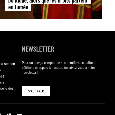
politique, alors que les droits partent
en fumée
NEWSLETTER
Pour un aperçu complet de nos dernières actualités,
la section
pétitions et appels à l’action, inscrivez-vous à notre
s
newsletter !
024
äis
rselle des
S’ABONNER