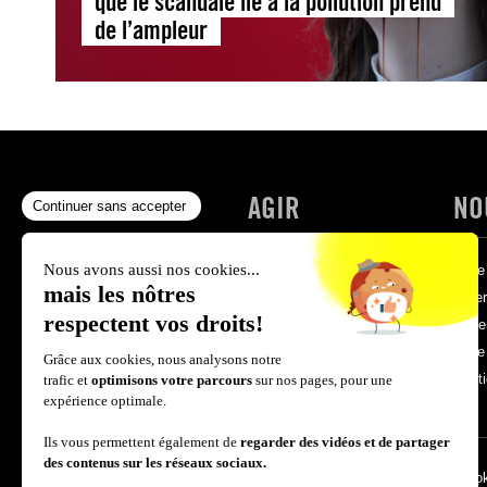
que le scandale lié à la pollution prend
de l’ampleur
NOS COMBATS
AGIR
NO
Actualités
Write for Rights '25
Faire
Événements
Nos pétitions
Créer
Victoires
S’engager
Deve
Protect the protest
Faire
Bouti
Mentions légales
Politique de confidentialité
Politique des coo