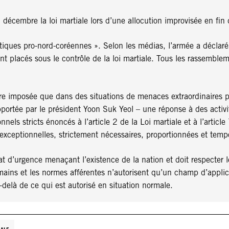
cembre la loi martiale lors d’une allocution improvisée en fin de
étatiques pro-nord-coréennes ». Selon les médias, l’armée a déclaré
ient placés sous le contrôle de la loi martiale. Tous les rassembl
tre imposée que dans des situations de menaces extraordinaires pou
n apportée par le président Yoon Suk Yeol – une réponse à des act
nnels stricts énoncés à l’article 2 de la Loi martiale et à l’articl
 exceptionnelles, strictement nécessaires, proportionnées et tempo
at d’urgence menaçant l’existence de la nation et doit respecter le
umains et les normes afférentes n’autorisent qu’un champ d’applic
u-delà de ce qui est autorisé en situation normale.