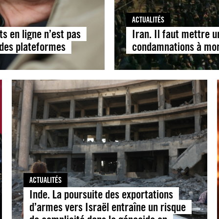
ACTUALITÉS
ts en ligne n’est pas
Iran. Il faut mettre 
 des plateformes
condamnations à mort
ACTUALITÉS
Inde. La poursuite des exportations
d’armes vers Israël entraîne un risque