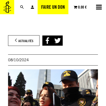
Aller
FAIRE UN DON
0.00 €
au
contenu
ACTUALITÉS
08/10/2024
@Far
Novru