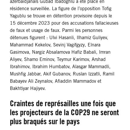
azerbaïdjanais Gubad Ibadoghlu a été placé en
résidence surveillée. La figure de l’opposition Tofig
Yagublu se trouve en détention provisoire depuis le
15 décembre 2023 pour des accusations fallacieuses
de faux et usage de faux. Parmi les personnes
détenues figurent : Ulvi Hasanli, Ilhamiz Guliyev,
Mahammad Kekelov, Sevinj Vagifgyzy, Elnara
Gasimova, Nargiz Absalamova Hafiz Babali, Imran
Aliyev, Shamo Eminov, Teymur Karimov, Arshad
Ibrahimov, Ibrahim Humbatov, Alasgar Mammadli,
Mushfig Jabbar, Akif Gubanov, Ruslan Izzatli, Ramil
Babayev Ali Zeynalov, Afiaddin Mammadov et
Bakhtiyar Hajiyev.
Craintes de représailles une fois que
les projecteurs de la COP29 ne seront
plus braqués sur le pays