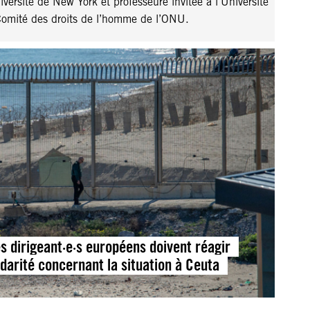
iversité de New York et professeure invitée à l’Université
Comité des droits de l’homme de l’ONU.
s dirigeant·e·s européens doivent réagir
darité concernant la situation à Ceuta