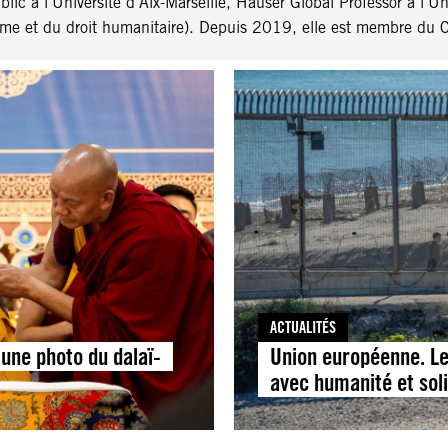
blic à l’Université d’Aix-Marseille, Hauser Global Professor à l’Un
me et du droit humanitaire). Depuis 2019, elle est membre du 
ACTUALITÉS
’une photo du dalaï-
Union européenne. Le
avec humanité et soli