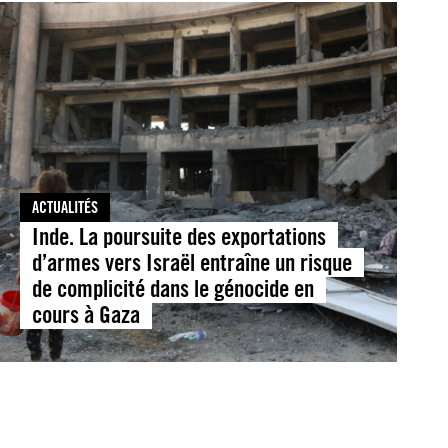
ACTUALITÉS
Inde. La poursuite des exportations
d’armes vers Israël entraîne un risque
de complicité dans le génocide en
cours à Gaza