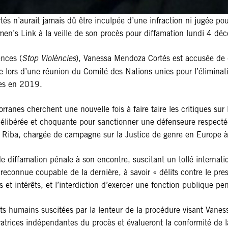
és n’aurait jamais dû être inculpée d’une infraction ni jugée po
Women’s Link à la veille de son procès pour diffamation lundi 4 
ences (
Stop Violències
), Vanessa Mendoza Cortés est accusée de 
re lors d’une réunion du Comité des Nations unies pour l’éliminat
mes en 2019.
rranes cherchent une nouvelle fois à faire taire les critiques sur 
élibérée et choquante pour sanctionner une défenseure respectée
 Riba, chargée de campagne sur la Justice de genre en Europe à
e diffamation pénale à son encontre, suscitant un tollé internat
econnue coupable de la dernière, à savoir « délits contre le pres
intérêts, et l’interdiction d’exercer une fonction publique pen
ts humains suscitées par la lenteur de la procédure visant Vane
atrices indépendantes du procès et évalueront la conformité de la